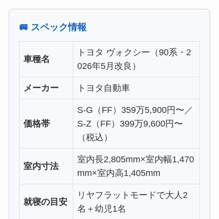
🚐 スペック情報
トヨタ ヴォクシー（90系・2
車種名
026年5月改良）
メーカー
トヨタ自動車
S-G（FF）359万5,900円〜／
価格帯
S-Z（FF）399万9,600円〜
（税込）
室内長2,805mm×室内幅1,470
室内寸法
mm×室内高1,405mm
リヤフラットモードで大人2
就寝の目安
名＋幼児1名