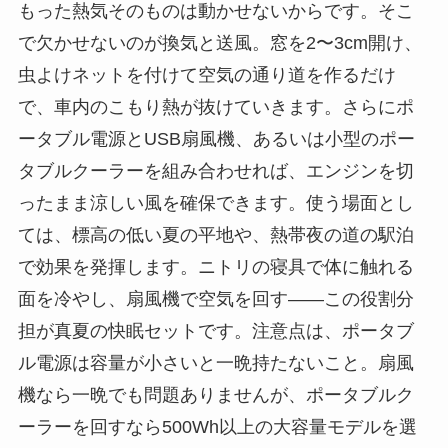
もった熱気そのものは動かせないからです。そこ
で欠かせないのが換気と送風。窓を2〜3cm開け、
虫よけネットを付けて空気の通り道を作るだけ
で、車内のこもり熱が抜けていきます。さらにポ
ータブル電源とUSB扇風機、あるいは小型のポー
タブルクーラーを組み合わせれば、エンジンを切
ったまま涼しい風を確保できます。使う場面とし
ては、標高の低い夏の平地や、熱帯夜の道の駅泊
で効果を発揮します。ニトリの寝具で体に触れる
面を冷やし、扇風機で空気を回す——この役割分
担が真夏の快眠セットです。注意点は、ポータブ
ル電源は容量が小さいと一晩持たないこと。扇風
機なら一晩でも問題ありませんが、ポータブルク
ーラーを回すなら500Wh以上の大容量モデルを選