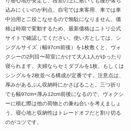
り寝心地が安定し、段差の上に敷いても腰が落ち
込みにくいのが利点。自宅では来客用、車では車
中泊用と二役こなせるので無駄になりません。価
格は時期で変動するため、最新価格はニトリ公式
サイトで確認してください。使い方としては、シ
ングルサイズ（幅97cm前後）を1枚敷くと、ヴォ
クシーの2列目〜荷室にかけて大人1人がゆったり
寝られます。夫婦ならセミダブルを1枚、もしくは
シングルを2枚並べる構成が定番です。注意点は、
厚みがあるぶん収納時にかさばること。三つ折り
でも幅97cm×厚み12cm前後になるので、ヴォクシ
ーに積む際は他の荷物との兼ね合いを考えましょ
う。寝心地と収納性はトレードオフだと割り切る
のがコツです。