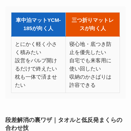
車中泊マットYCM-
三つ折りマットレ
185が向く人
スが向く人
とにかく軽く小さ
寝心地・底つき防
く積みたい
止を優先したい
設営をバルブ開け
自宅でも来客用に
るだけで終えたい
使い回したい
枕も一体で済ませ
収納のかさばりは
たい
許容できる
段差解消の裏ワザ｜タオルと低反発まくらの
合わせ技