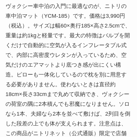
ヴォクシー車中泊の入門に最適なのが、ニトリの
車中泊マット（YCM-185）です。価格は3,990円
（税込）。サイズは幅60×奥行185×高さ2.5cmで、
重量は約1kgと軽量です。最大の特徴はバルブを開
くだけで自動的に空気が入るインフレータブル式
で、内部に高密度ウレタンが入っているため、空
気だけのエアマットより底つき感が出にくい構
造。ピローも一体化しているので枕を別に用意す
る必要がありません。使わないときは直径約
18cm×長さ33cmまで丸めて収納でき、ヴォクシー
の荷室の隅に2本積んでも邪魔になりません。ソロ
なら1本、夫婦なら2本を並べて敷けば、2列目を倒
した段差の上でも体が支えられます。注意点は、
この商品がニトリネット（公式通販）限定で店舗