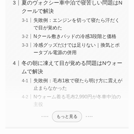
夏のヴォクシー車中泊で寝苦しい問題はN
クールで解決
失敗例：エンジンを切って寝たら汗だく
で目が覚めた
Nクール敷きパッドの冷感3段階と価格
冷感グッズだけでは足りない｜換気とポ
ータブル電源の併用
冬の朝に凍えて目が覚める問題はNウォー
ムで解決
失敗例：毛布1枚で寝たら明け方に震えが
止まらなかった
Nウォーム着る毛布2,990円が冬車中泊の
主役
もっと見る