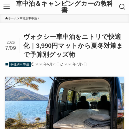
車中泊＆キャンピングカーの教科
書
ホーム
車種別車中泊
ヴォクシー車中泊をニトリで快適
2026
化｜3,990円マットから夏冬対策ま
7/09
で予算別グッズ術
2026年6月25日
2026年7月9日
車種別車中泊