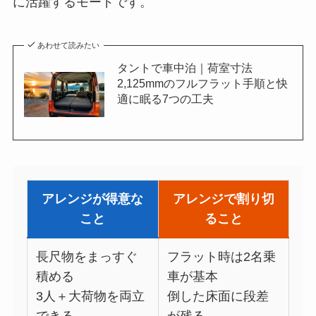
に活躍するモードです。
あわせて読みたい
タントで車中泊｜荷室寸法
2,125mmのフルフラット手順と快
適に眠る7つの工夫
アレンジが得意な
アレンジで割り切
こと
ること
長尺物をまっすぐ
フラット時は2名乗
積める
車が基本
3人＋大荷物を両立
倒した床面に段差
できる
が残る