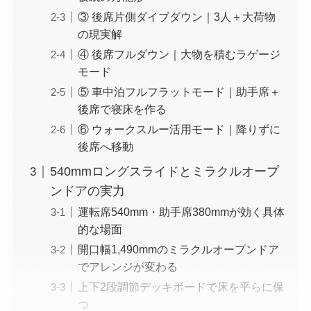
③ 後席片側ダイブダウン｜3人＋大荷物
の現実解
④ 後席フルダウン｜大物を積むラゲージ
モード
⑤ 車中泊フルフラットモード｜助手席＋
後席で寝床を作る
⑥ ウォークスルー活用モード｜降りずに
後席へ移動
540mmロングスライドとミラクルオープ
ンドアの実力
運転席540mm・助手席380mmが効く具体
的な場面
開口幅1,490mmのミラクルオープンドア
でアレンジが変わる
上下2段調節デッキボードで床を平らに保
つ