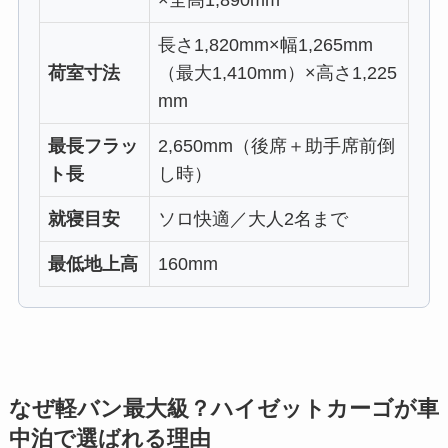
×全高1,890mm
長さ1,820mm×幅1,265mm
荷室寸法
（最大1,410mm）×高さ1,225
mm
最長フラッ
2,650mm（後席＋助手席前倒
ト長
し時）
就寝目安
ソロ快適／大人2名まで
最低地上高
160mm
なぜ軽バン最大級？ハイゼットカーゴが車
中泊で選ばれる理由