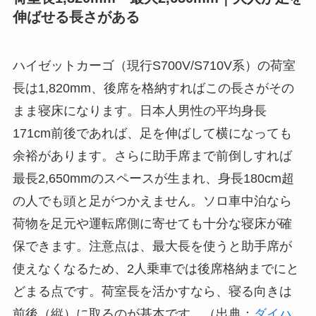
伸ばせる長さがある
ハイゼットカーゴ（現行S700V/S710V系）の荷室
長は1,820mm、後席を格納すればこの長さがその
まま寝床になります。日本人男性の平均身長
171cm前後であれば、足を伸ばして横になっても
余裕があります。さらに助手席まで前倒しすれば
最長2,650mmのスペースが生まれ、身長180cm超
の人でも頭と足がつかえません。ソロ車中泊なら
荷物を足元や運転席側に寄せても十分な寝床が確
保できます。注意点は、最大長を使うと助手席が
使えなくなるため、2人乗車では後席格納までにと
どまる点です。荷室長を活かすなら、寝る向きは
前後（縦）に取るのが基本です。（出典：
ダイハ